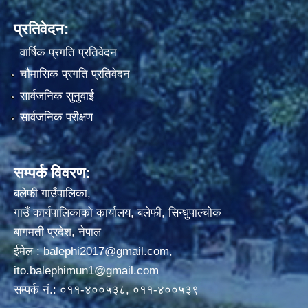
प्रतिवेदन:
वार्षिक प्रगति प्रतिवेदन
चौमासिक प्रगति प्रतिवेदन
सार्वजनिक सुनुवाई
सार्वजनिक परीक्षण
सम्पर्क विवरण:
बलेफी गाउँपालिका,
गाउँ कार्यपालिकाको कार्यालय, बलेफी, सिन्धुपाल्चोक
बागमती प्रदेश, नेपाल
ईमेल :
balephi2017@gmail.com
,
ito.balephimun1@gmail.com
सम्पर्क नं.: ०११-४००५३८, ०११-४००५३९