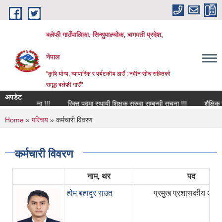
Skip to main content
बलेफी गाउँपालिका, सिन्धुपाल्चोक, बागमती प्रदेश,
नेपाल
"कृषि योग्य, व्यापारिक र पर्यटकीय ठाउँ : नवीन सोच सहितको
समृद्ध बलेफी गाउँ"
अपडेट
न्धि सूचना !!!
रिक्त पदमा स्थायी शिक्षक सरुवा सम्बन्धी सूचना !!!
शैक्षिक संस्था
You are here
Home
»
परिचय
» कर्मचारी विवरण
कर्मचारी विवरण
नाम, थर
पद
होम बहादुर राउत
प्रमुख प्रशासकीय अधि