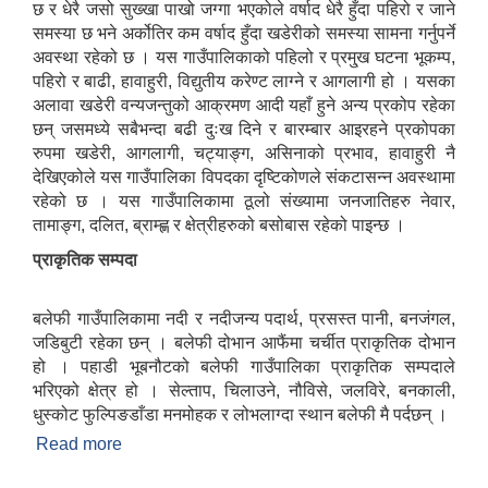
छ र धेरै जसो सुख्खा पाखो जग्गा भएकोले वर्षाद धेरै हुँदा पहिरो र जाने
समस्या छ भने अर्कोतिर कम वर्षाद हुँदा खडेरीको समस्या सामना गर्नुपर्ने
अवस्था रहेको छ । यस गाउँपालिकाको पहिलो र प्रमु्ख घटना भूकम्प,
पहिरो र बाढी, हावाहुरी, विद्युतीय करेण्ट लाग्ने र आगलागी हो । यसका
अलावा खडेरी वन्यजन्तुको आक्रमण आदी यहाँ हुने अन्य प्रकोप रहेका
छन् जसमध्ये सबैभन्दा बढी दुःख दिने र बारम्बार आइरहने प्रकोपका
रुपमा खडेरी, आगलागी, चट्याङ्ग, असिनाको प्रभाव, हावाहुरी नै
देखिएकोले यस गाउँपालिका विपदका दृष्टिकोणले संकटासन्न अवस्थामा
रहेको छ । यस गाउँपालिकामा ठूलो संख्यामा जनजातिहरु नेवार,
तामाङ्ग, दलित, ब्राम्ह्ण र क्षेत्रीहरुको बसोबास रहेको पाइन्छ ।
प्राकृतिक सम्पदा
बलेफी गाउँपालिकामा नदी र नदीजन्य पदार्थ, प्रसस्त पानी, बनजंगल,
जडिबुटी रहेका छन् । बलेफी दोभान आफैंमा चर्चीत प्राकृतिक दोभान
हो । पहाडी भूबनौटको बलेफी गाउँपालिका प्राकृतिक सम्पदाले
भरिएको क्षेत्र हो । सेल्ताप, चिलाउने, नौविसे, जलविरे, बनकाली,
धुस्कोट फुल्पिङडाँडा मनमोहक र लोभलाग्दा स्थान बलेफी मै पर्दछन् ।
Read more
about बलेफी गाउँपालिकाको स‍ंक्षिप्त परिचय