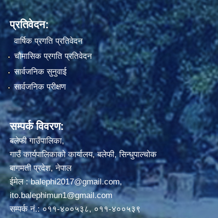
प्रतिवेदन:
वार्षिक प्रगति प्रतिवेदन
चौमासिक प्रगति प्रतिवेदन
सार्वजनिक सुनुवाई
सार्वजनिक परीक्षण
सम्पर्क विवरण:
बलेफी गाउँपालिका,
गाउँ कार्यपालिकाको कार्यालय, बलेफी, सिन्धुपाल्चोक
बागमती प्रदेश, नेपाल
ईमेल :
balephi2017@gmail.com
,
ito.balephimun1@gmail.com
सम्पर्क नं.: ०११-४००५३८, ०११-४००५३९