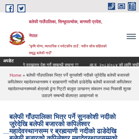
Skip to main content
बलेफी गाउँपालिका, सिन्धुपाल्चोक, बागमती प्रदेश,
नेपाल
"कृषि योग्य, व्यापारिक र पर्यटकीय ठाउँ : नवीन सोच सहितको
समृद्ध बलेफी गाउँ"
अपडेट
्षणका लागि दरखास्त पेश गर्ने सम्बन्धी सूचना !!!
आ.व. २०८३/०८४ को लागि सूची दर्ता गर्न
You are here
Home
» बलेफी गाँउपालिका भित्र पर्ने सुनकोशी नदीको जुरेदेखि बलेफी बजारको
कपिलेश्वर महादेवस्थानसम्म र ब्रह्मयाणी नदीको ढाडेदेखि बलेफी बजारको कपिलेश्वर
महादेवस्थानसम्मको क्षेत्रको ढुंगा गिट्टी बालुवा उत्खनन् संकलन तथा निकासी शुल्क
उठाउने सम्बन्धी बोलपत्र आव्हानको स
बलेफी गाँउपालिका भित्र पर्ने सुनकोशी नदीको
जुरेदेखि बलेफी बजारको कपिलेश्वर
महादेवस्थानसम्म र ब्रह्मयाणी नदीको ढाडेदेखि
बलेफी बजारको कपिलेश्वर महादेवस्थानसम्मको