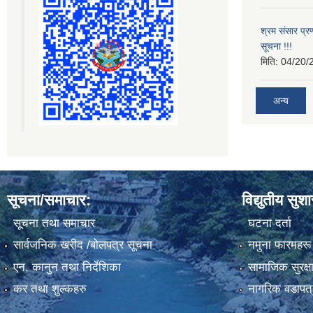
श्रम संसार प्रण
सूचना !!!
मिति:
04/20/
अन्य
सूचना/समाचार:
विद्युतीय सुश
सूचना तथा समाचार
घटना दर्ता
सार्वजनिक खरीद /बोलपत्र सूचना
नमुना फारमहरू
एन, कानुन तथा निर्देशिका
सामाजिक सुरक्ष
कर तथा शुल्कहरु
नागरिक वडापत्