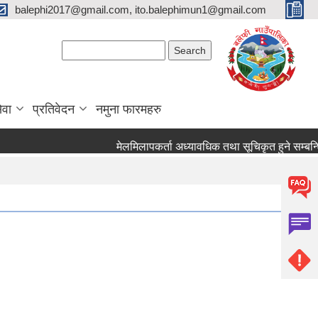
balephi2017@gmail.com, ito.balephimun1@gmail.com
Search form
Search
ेवा
प्रतिवेदन
नमुना फारमहरु
मेलमिलापकर्ता अध्यावधिक तथा सूचिकृत हुने सम्बन्धि सूचन