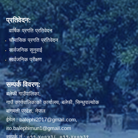
प्रतिवेदन:
वार्षिक प्रगति प्रतिवेदन
चौमासिक प्रगति प्रतिवेदन
सार्वजनिक सुनुवाई
सार्वजनिक परीक्षण
सम्पर्क विवरण:
बलेफी गाउँपालिका,
गाउँ कार्यपालिकाको कार्यालय, बलेफी, सिन्धुपाल्चोक
बागमती प्रदेश, नेपाल
ईमेल :
balephi2017@gmail.com
,
ito.balephimun1@gmail.com
सम्पर्क नं.: ०११-४००५३८, ०११-४००५३९