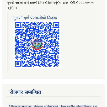
गुनासो दर्ताको लागि तलको Link Click गर्नुहोस अथवा QR Code स्क्यान
गर्नुहोस।
गुनासो दर्ता प्रणालीको लिङ्क
रोजगार सम्बन्धित
वैदेशिक रोजगारीबाट फर्किएका व्यक्तिहरुको पालिकास्तरीय अभिमूखीकरण तथा