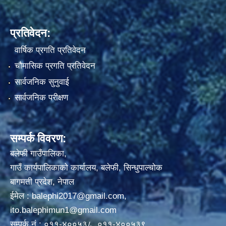
प्रतिवेदन:
वार्षिक प्रगति प्रतिवेदन
चौमासिक प्रगति प्रतिवेदन
सार्वजनिक सुनुवाई
सार्वजनिक परीक्षण
सम्पर्क विवरण:
बलेफी गाउँपालिका,
गाउँ कार्यपालिकाको कार्यालय, बलेफी, सिन्धुपाल्चोक
बागमती प्रदेश, नेपाल
ईमेल :
balephi2017@gmail.com
,
ito.balephimun1@gmail.com
सम्पर्क नं.: ०११-४००५३८, ०११-४००५३९