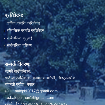
प्रतिवेदन:
वार्षिक प्रगति प्रतिवेदन
चौमासिक प्रगति प्रतिवेदन
सार्वजनिक सुनुवाई
सार्वजनिक परीक्षण
सम्पर्क विवरण:
बलेफी गाउँपालिका,
गाउँ कार्यपालिकाको कार्यालय, बलेफी, सिन्धुपाल्चोक
बागमती प्रदेश, नेपाल
ईमेल :
balephi2017@gmail.com
,
ito.balephimun1@gmail.com
सम्पर्क नं.: ०११-४००५३८, ०११-४००५३९