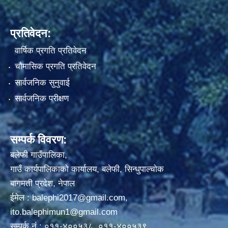
प्रतिवेदन:
वार्षिक प्रगति प्रतिवेदन
चौमासिक प्रगति प्रतिवेदन
सार्वजनिक सुनुवाई
सार्वजनिक परीक्षण
सम्पर्क विवरण:
बलेफी गाउँपालिका,
गाउँ कार्यपालिकाको कार्यालय, बलेफी, सिन्धुपाल्चोक
बागमती प्रदेश, नेपाल
ईमेल :
balephi2017@gmail.com
,
ito.balephimun1@gmail.com
सम्पर्क नं.: ०११-४००५३८, ०११-४००५३९