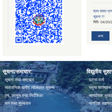
श्रम संसार प्रण
सूचना !!!
मिति:
04/20/
अन्य
सूचना/समाचार:
विद्युतीय सुश
सूचना तथा समाचार
घटना दर्ता
सार्वजनिक खरीद /बोलपत्र सूचना
नमुना फारमहरू
एन, कानुन तथा निर्देशिका
सामाजिक सुरक्ष
कर तथा शुल्कहरु
नागरिक वडापत्