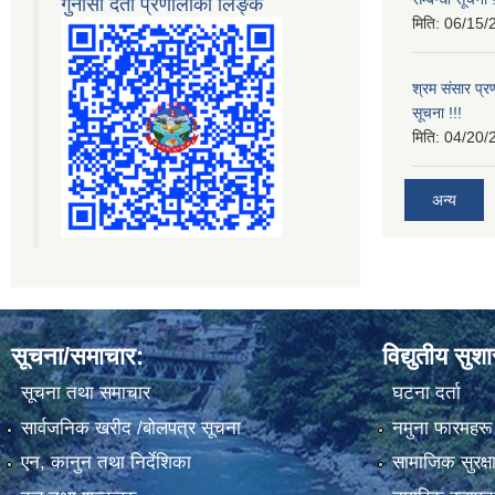
गुनासो दर्ता प्रणालीको लिङ्क
मिति:
06/15/
श्रम संसार प्रण
सूचना !!!
मिति:
04/20/
अन्य
सूचना/समाचार:
विद्युतीय सुश
सूचना तथा समाचार
घटना दर्ता
सार्वजनिक खरीद /बोलपत्र सूचना
नमुना फारमहरू
एन, कानुन तथा निर्देशिका
सामाजिक सुरक्ष