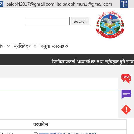
balephi2017@gmail.com, ito.balephimun1@gmail.com
Search form
Search
ेवा
प्रतिवेदन
नमुना फारमहरु
मेलमिलापकर्ता अध्यावधिक तथा सूचिकृत हुने सम्बन्धि स
दस्तावेज