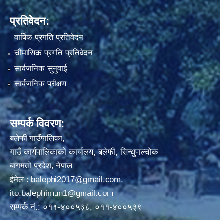
प्रतिवेदन:
वार्षिक प्रगति प्रतिवेदन
चौमासिक प्रगति प्रतिवेदन
सार्वजनिक सुनुवाई
सार्वजनिक परीक्षण
सम्पर्क विवरण:
बलेफी गाउँपालिका,
गाउँ कार्यपालिकाको कार्यालय, बलेफी, सिन्धुपाल्चोक
बागमती प्रदेश, नेपाल
ईमेल :
balephi2017@gmail.com
,
ito.balephimun1@gmail.com
सम्पर्क नं.: ०११-४००५३८, ०११-४००५३९