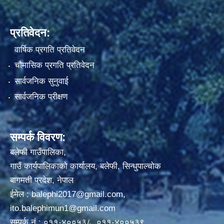
प्रतिवेदन:
वार्षिक प्रगति प्रतिवेदन
चौमासिक प्रगति प्रतिवेदन
सार्वजनिक सुनुवाई
सार्वजनिक परीक्षण
सम्पर्क विवरण:
बलेफी गाउँपालिका,
गाउँ कार्यपालिकाको कार्यालय, बलेफी, सिन्धुपाल्चोक
बागमती प्रदेश, नेपाल
ईमेल :
balephi2017@gmail.com
,
ito.balephimun1@gmail.com
सम्पर्क नं.: ०११-४००५३८, ०११-४००५३९